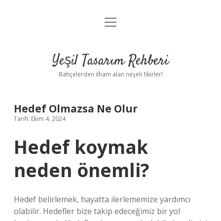
menüyü
Anasayfa
aç
Gizlilik Politikası
Yeşil Tasarım Rehberi
Yasal Uyarı
Bahçelerden ilham alan neşeli fikirler!
Hakkımızda
Hedef Olmazsa Ne Olur
Tarih: Ekim 4, 2024
Hedef koymak
neden önemli?
Hedef belirlemek, hayatta ilerlememize yardımcı
olabilir. Hedefler bize takip edeceğimiz bir yol