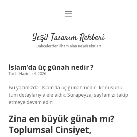
menüyü
Anasayfa
aç
Gizlilik Politikası
Yeşil Tasarım Rehberi
Yasal Uyarı
Bahçelerden ilham alan neşeli fikirler!
Hakkımızda
İslam’da üç günah nedir ?
Tarih: Haziran 4, 2026
Bu yazımızda “İslam’da üç günah nedir” konusunu
tüm detaylarıyla ele aldık. Surapeyzaj sayfamızı takip
etmeye devam edin!
Zina en büyük günah mı?
Toplumsal Cinsiyet,