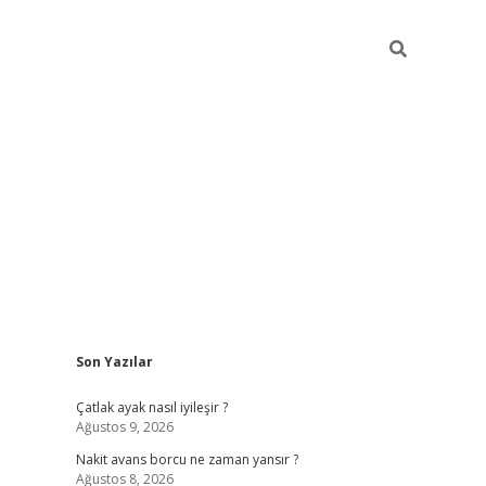
Sidebar
Son Yazılar
ilbet giriş
Çatlak ayak nasıl iyileşir ?
Ağustos 9, 2026
Nakit avans borcu ne zaman yansır ?
Ağustos 8, 2026