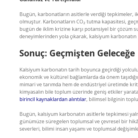
Bugün, karbonatların asitlerle verdiği tepkimeler, ik
olmuştur. Karbonatların CO₂ tutma kapasitesi, geçm
bugün de iklim krizine karşı potansiyel bir çözüm 
deneyimlerinden yola çıkarak, kalsiyum karbonatın ge
Sonuç: Geçmişten Geleceğe 
Kalsiyum karbonatın tarih boyunca geçirdiği yolculu
ekonomik ve kültürel bağlamlarda da önem taşıdığı
mimari ve tarımda hem de endüstriyel üretimde kritik
kimyasalın bile toplum üzerinde geniş etkiler yaratab
birincil kaynaklardan alıntılar
, bilimsel bilginin top
Bugün, kalsiyum karbonatın asitlerle tepkimesi yal
günümüze süregelen toplumsal ve çevresel bir hikây
severleri, bilimi insan yaşamı ve toplumsal değişimle