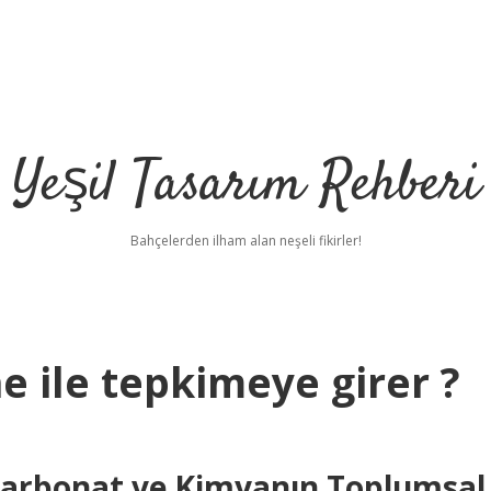
Yeşil Tasarım Rehberi
Bahçelerden ilham alan neşeli fikirler!
 ile tepkimeye girer ?
Karbonat ve Kimyanın Toplumsal