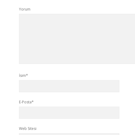
Yorum
İsim*
E-Posta*
Web Sitesi