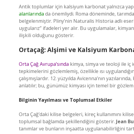
Antik toplumlar için kalsiyum karbonat yalnızca yap
alanlarında
da önemliydi. Roma döneminde, tarımda to
belgelenmiştir. Pliny’nin Naturalis Historia adlı ese
uygularız” ifadeleri yer alır. Bu uygulamalar, kimy
ilişkili olduğunu gösterir.
Ortaçağ: Alşimi ve Kalsiyum Karbon
Orta Çağ Avrupa’sında
kimya, simya ve teoloji ile iç 
tepkimelerini gözlemlemiş, özellikle ısı uygulandı
çalışmışlardır. 12. yüzyılda Avicenna’nın yazılarında, k
anlatılır; bu, günümüz kimyası için temel bir gözlem 
Bilginin Yayılması ve Toplumsal Etkiler
Orta Çağ’daki kilise belgeleri, kireç kullanımını kilis
toplumsal bağlamda şekillendiğini gösterir.
Jean Bu
tanımlar ve bunların inşaatta uygulanabilirliğini tar