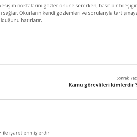
esişim noktalarını gözler önüne sererken, basit bir bileşiği
ı sağlar. Okurların kendi gözlemleri ve sorularıyla tartışmay
olduğunu hatırlatır.
Sonraki Yaz
Kamu görevlileri kimlerdir 
*
ile işaretlenmişlerdir