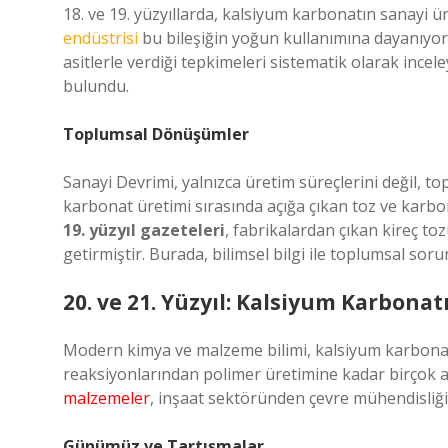
18. ve 19. yüzyıllarda, kalsiyum karbonatın sanayi ü
endüstrisi
bu bileşiğin yoğun kullanımına dayanıyor
asitlerle verdiği tepkimeleri sistematik olarak inc
bulundu.
Toplumsal Dönüşümler
Sanayi Devrimi, yalnızca üretim süreçlerini değil, top
karbonat üretimi sırasında açığa çıkan toz ve karbon 
19. yüzyıl gazeteleri
, fabrikalardan çıkan kireç toz
getirmiştir. Burada, bilimsel bilgi ile toplumsal sor
20. ve 21. Yüzyıl: Kalsiyum Karbonat
Modern kimya ve malzeme bilimi, kalsiyum karbonatın
reaksiyonlarından polimer üretimine kadar birçok a
malzemeler
, inşaat sektöründen çevre mühendisliği
Günümüz ve Tartışmalar