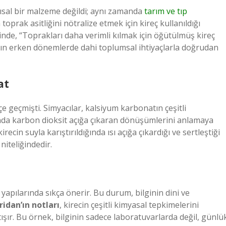
ısal bir malzeme değildi; aynı zamanda
tarım ve tıp
prak asitliğini nötralize etmek için kireç kullanıldığı
rinde, “Toprakları daha verimli kılmak için öğütülmüş kireç
anın erken dönemlerde dahi toplumsal ihtiyaçlarla doğrudan
at
içe geçmişti. Simyacılar, kalsiyum karbonatın çeşitli
ğında karbon dioksit açığa çıkaran dönüşümlerini anlamaya
irecin suyla karıştırıldığında ısı açığa çıkardığı ve sertleştiği
niteliğindedir.
e yapılarında sıkça önerir. Bu durum, bilginin dini ve
ridan’ın notları
, kirecin çeşitli kimyasal tepkimelerini
tışır. Bu örnek, bilginin sadece laboratuvarlarda değil, günlü