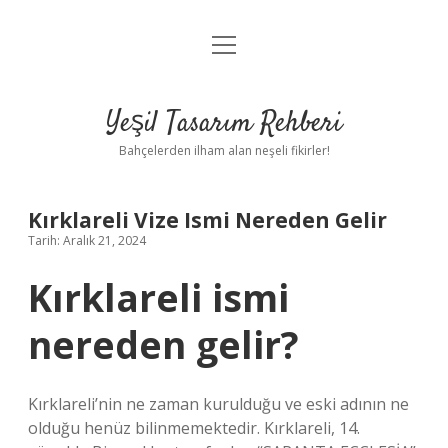
menüyü
Anasayfa
aç
Gizlilik Politikası
Yeşil Tasarım Rehberi
Yasal Uyarı
Bahçelerden ilham alan neşeli fikirler!
Hakkımızda
Kırklareli Vize Ismi Nereden Gelir
Tarih: Aralık 21, 2024
Kırklareli ismi
nereden gelir?
Kırklareli’nin ne zaman kurulduğu ve eski adının ne
olduğu henüz bilinmemektedir. Kırklareli, 14.