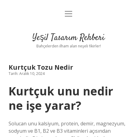
menüyü
Anasayfa
aç
Gizlilik Politikası
Yeşil Tasarım Rehberi
Yasal Uyarı
Bahçelerden ilham alan neşeli fikirler!
Hakkımızda
Kurtçuk Tozu Nedir
Tarih: Aralık 10, 2024
Kurtçuk unu nedir
ne işe yarar?
Solucan unu kalsiyum, protein, demir, magnezyum,
sodyum ve B1, B2 ve B3 vitaminleri açısından