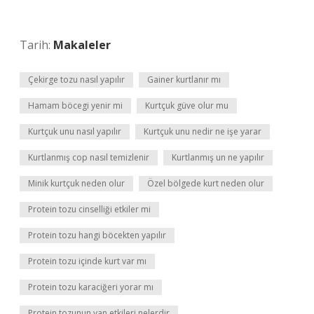
Tarih:
Makaleler
Çekirge tozu nasıl yapılır
Gainer kurtlanır mı
Hamam böcegi yenir mi
Kurtçuk güve olur mu
Kurtçuk unu nasıl yapılır
Kurtçuk unu nedir ne işe yarar
Kurtlanmış cop nasıl temizlenir
Kurtlanmış un ne yapılır
Minik kurtçuk neden olur
Özel bölgede kurt neden olur
Protein tozu cinselliği etkiler mi
Protein tozu hangi böcekten yapılır
Protein tozu içinde kurt var mı
Protein tozu karaciğeri yorar mı
Protein tozunun yan etkileri nelerdir