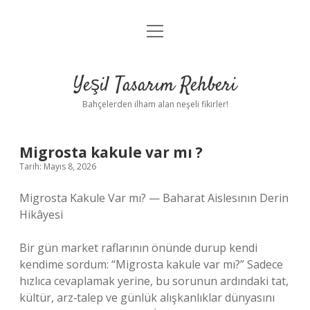
menüyü
Anasayfa
aç
Gizlilik Politikası
Yeşil Tasarım Rehberi
Yasal Uyarı
Bahçelerden ilham alan neşeli fikirler!
Hakkımızda
Migrosta kakule var mı ?
Tarih: Mayıs 8, 2026
Migrosta Kakule Var mı? — Baharat Aislesının Derin
Hikâyesi
Bir gün market raflarının önünde durup kendi
kendime sordum: “Migrosta kakule var mı?” Sadece
hızlıca cevaplamak yerine, bu sorunun ardındaki tat,
kültür, arz‑talep ve günlük alışkanlıklar dünyasını