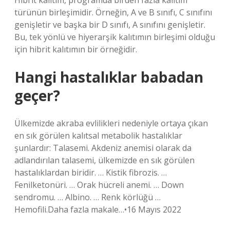
Hibrit kalıtım, programda birden fazla kalıtım
türünün birleşimidir. Örneğin, A ve B sınıfı, C sınıfını
genişletir ve başka bir D sınıfı, A sınıfını genişletir.
Bu, tek yönlü ve hiyerarşik kalıtımın birleşimi olduğu
için hibrit kalıtımın bir örneğidir.
Hangi hastalıklar babadan
geçer?
Ülkemizde akraba evlilikleri nedeniyle ortaya çıkan
en sık görülen kalıtsal metabolik hastalıklar
şunlardır: Talasemi. Akdeniz anemisi olarak da
adlandırılan talasemi, ülkemizde en sık görülen
hastalıklardan biridir. … Kistik fibrozis. …
Fenilketonüri. … Orak hücreli anemi. … Down
sendromu. … Albino. … Renk körlüğü …
Hemofili.Daha fazla makale…•16 Mayıs 2022