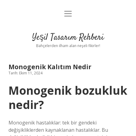
menüyü
Anasayfa
aç
Gizlilik Politikası
Yeşil Tasarım Rehberi
Yasal Uyarı
Bahçelerden ilham alan neşeli fikirler!
Hakkımızda
Monogenik Kalıtım Nedir
Tarih: Ekim 11, 2024
Monogenik bozukluk
nedir?
Monogenik hastalıklar: tek bir gendeki
değişikliklerden kaynaklanan hastalıklar. Bu