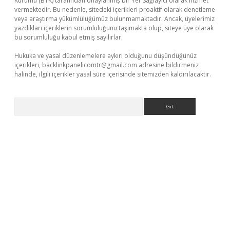
Kurumu (BTK) tarafından onaylanmış bir Yer Sağlayıcı olarak hizmet
vermektedir. Bu nedenle, sitedeki içerikleri proaktif olarak denetleme
veya araştırma yükümlülüğümüz bulunmamaktadır. Ancak, üyelerimiz
yazdıkları içeriklerin sorumluluğunu taşımakta olup, siteye üye olarak
bu sorumluluğu kabul etmiş sayılırlar.
Hukuka ve yasal düzenlemelere aykırı olduğunu düşündüğünüz
içerikleri,
backlinkpanelicomtr@gmail.com
adresine bildirmeniz
halinde, ilgili içerikler yasal süre içerisinde sitemizden kaldırılacaktır.
Arama
riş