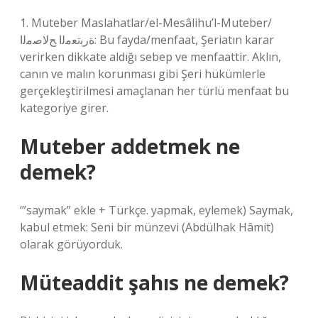
1. Muteber Maslahatlar/el-Mesâlihu’l-Muteber/
ةرﺑﺗﻌﻣﻟا ﺢﻟﺎﺻﻣﻟا: Bu fayda/menfaat, Şeriatın karar
verirken dikkate aldığı sebep ve menfaattir. Aklın,
canın ve malın korunması gibi Şeri hükümlerle
gerçekleştirilmesi amaçlanan her türlü menfaat bu
kategoriye girer.
Muteber addetmek ne
demek?
‘”saymak” ekle + Türkçe. yapmak, eylemek) Saymak,
kabul etmek: Seni bir münzevi (Abdülhak Hâmit)
olarak görüyorduk.
Müteaddit şahıs ne demek?