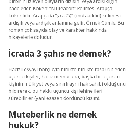
Birbirini izleyen olayların dizisini veya ardışıklığını
ifade eder. Köken: “Muteaddit” kelimesi Arapça
kökenlidir. Arapçada “مُتَعَاضِد” (mutaaddid) kelimesi
ardışık veya ardışık anlamına gelir. Örnek Cümle: Bu
roman çok sayıda olay ve karakter hakkında
hikayelerle doludur.
İcrada 3 şahıs ne demek?
Hacizli eşyayı borçluyla birlikte birlikte tasarruf eden
üçüncü kişiler, haciz memuruna, başka bir üçüncü
kişinin mülkiyet veya sınırlı ayni hak sahibi olduğunu
bildirerek, bu hakkı üçüncü kişi lehine ileri
sürebilirler (yani esasen dördüncü kısım).
Muteberlik ne demek
hukuk?