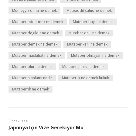
Mümeyyiz olma ne demek
Müteaddit şahıs ne demek
Muteber addetmek ne demek
Muteber bayi ne demek
Muteber degildir ne demek
Muteber delil ne demek
Muteber demek ne demek
Muteber kefil ne demek
Muteber maslahat ne demek
Muteber olmayan ne demek
Muteber olur ne demek
Muteber şahıs ne demek
Muteberin anlamı nedir
Muteberlik ne demek hukuk
Müteberrik ne demek
Önceki Yazı
Japonya Için Vize Gerekiyor Mu