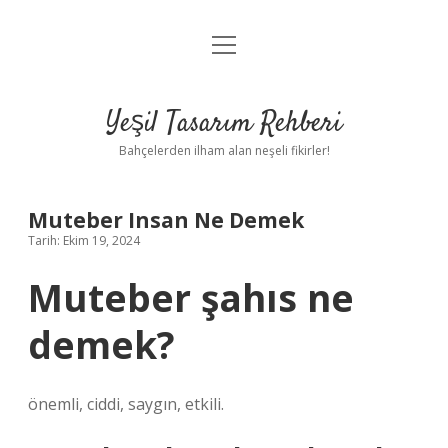
menüyü
Anasayfa
aç
Gizlilik Politikası
Yeşil Tasarım Rehberi
Yasal Uyarı
Bahçelerden ilham alan neşeli fikirler!
Hakkımızda
Muteber Insan Ne Demek
Tarih: Ekim 19, 2024
Muteber şahıs ne
demek?
önemli, ciddi, saygın, etkili.