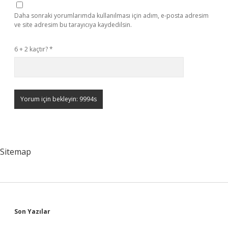
Daha sonraki yorumlarımda kullanılması için adım, e-posta adresim
ve site adresim bu tarayıcıya kaydedilsin.
6 + 2 kaçtır?
*
Sitemap
Sidebar
Son Yazılar