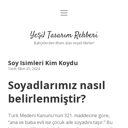
menüyü
Anasayfa
aç
Gizlilik Politikası
Yeşil Tasarım Rehberi
Yasal Uyarı
Bahçelerden ilham alan neşeli fikirler!
Hakkımızda
Soy Isimleri Kim Koydu
Tarih: Ekim 25, 2024
Soyadlarımız nasıl
belirlenmiştir?
Türk Medeni Kanunu’nun 321. maddesine göre,
“ana ve baba evli ise çocuk aile soyadını taşır.” Bu