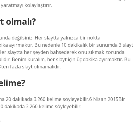
yaratmayı kolaylaştırır.
t olmalı?
da değilsiniz. Her slaytta yalnızca bir nokta
kika ayırmaktır. Bu nedenle 10 dakikalık bir sunumda 3 slayt
20 Her slaytta her şeyden bahsederek onu sıkmak zorunda
lıdır. Benim kuralım, her slayt için üç dakika ayırmaktır. Bu
ten fazla slayt olmamalıdır.
elime?
a 20 dakikada 3.260 kelime söyleyebilir.6 Nisan 2015Bir
 dakikada 3.260 kelime söyleyebilir.
?