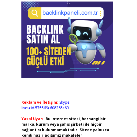
Reklam ve İletişim:
Skype:
live:.cid.575569c608265c69
Yasal Uyarı:
Bu internet sitesi, herhangi bir
marka, kurum veya şahıs şirketi ile hiçbir
bağlantısı bulunmamaktadır. Sitede yalnızca
kendi hazırladığımız makaleler