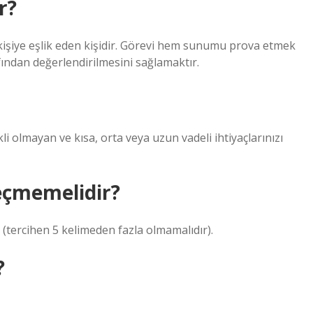
r?
iye eşlik eden kişidir. Görevi hem sunumu prova etmek
ından değerlendirilmesini sağlamaktır.
 olmayan ve kısa, orta veya uzun vadeli ihtiyaçlarınızı
eçmemelidir?
r (tercihen 5 kelimeden fazla olmamalıdır).
?