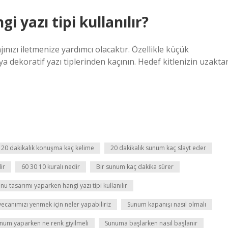
 yazı tipi kullanılır?
jınızı iletmenize yardımcı olacaktır. Özellikle küçük
ya dekoratif yazı tiplerinden kaçının. Hedef kitlenizin uzakta
20 dakikalık konuşma kaç kelime
20 dakikalık sunum kaç slayt eder
ir
60 30 10 kuralı nedir
Bir sunum kaç dakika sürer
nu tasarımı yaparken hangi yazı tipi kullanılır
canımızı yenmek için neler yapabiliriz
Sunum kapanışı nasıl olmalı
num yaparken ne renk giyilmeli
Sunuma başlarken nasıl başlanır