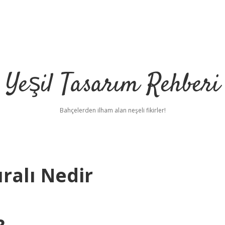
Yeşil Tasarım Rehberi
Bahçelerden ilham alan neşeli fikirler!
ralı Nedir