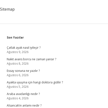
Bitmez
Atasözünün
Sitemap
Anlamı
Nedir
Sidebar
Son Yazılar
Çatlak ayak nasıl iyileşir ?
Ağustos 9, 2026
Nakit avans borcu ne zaman yansır ?
Ağustos 8, 2026
Essay sonuna ne yazılır ?
Ağustos 6, 2026
Ayakta uyuşma için hangi doktora gidilir ?
Ağustos 5, 2026
Araba avadanlığı nedir ?
Ağustos 4, 2026
Alsancak’ın anlamı nedir ?