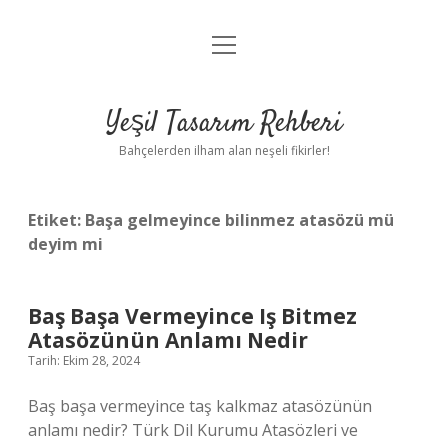
menüyü
Anasayfa
aç
Gizlilik Politikası
Yeşil Tasarım Rehberi
Yasal Uyarı
Bahçelerden ilham alan neşeli fikirler!
Hakkımızda
Etiket:
Başa gelmeyince bilinmez atasözü mü
deyim mi
Baş Başa Vermeyince Iş Bitmez
Atasözünün Anlamı Nedir
Tarih: Ekim 28, 2024
Baş başa vermeyince taş kalkmaz atasözünün
anlamı nedir? Türk Dil Kurumu Atasözleri ve