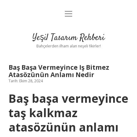
menüyü
Anasayfa
aç
Gizlilik Politikası
Yeşil Tasarım Rehberi
Yasal Uyarı
Bahçelerden ilham alan neşeli fikirler!
Hakkımızda
Baş Başa Vermeyince Iş Bitmez
Atasözünün Anlamı Nedir
Tarih: Ekim 28, 2024
Baş başa vermeyince
taş kalkmaz
atasözünün anlamı