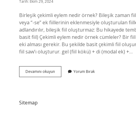
Tarih: Ekim 29, 2024
Birleşik çekimli eylem nedir örnek? Bileşik zaman fiil
veya “-se” ek fiillerinin eklenmesiyle oluşturulan fiil
adlandırılır, bileşik fiil oluşturmaz: Bu hikayede te
basit fiil) Çekimli eylem nedir örnek cümleler? Bir fiilin
eki alması gerekir. Bu şekilde basit çekimli fiil oluşu
fiil saw’ı oluşturur. gel (fiil kökü) + di (modal ek) +…
Birleşik
Devamını okuyun
Yorum Bırak
Çekimli
Eylem
Nedir
Ve
Örnekler
Sitemap