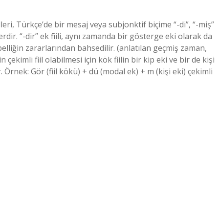
leri, Türkçe’de bir mesaj veya subjonktif biçime “-di”, “-miş”
lerdir. “-dir” ek fiili, aynı zamanda bir gösterge eki olarak da
mbelliğin zararlarından bahsedilir. (anlatılan geçmiş zaman,
 çekimli fiil olabilmesi için kök fiilin bir kip eki ve bir de kişi
r. Örnek: Gör (fiil kökü) + dü (modal ek) + m (kişi eki) çekimli