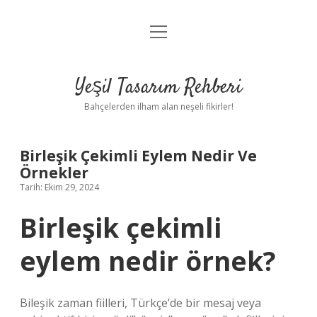
menüyü
Anasayfa
aç
Gizlilik Politikası
Yeşil Tasarım Rehberi
Yasal Uyarı
Bahçelerden ilham alan neşeli fikirler!
Hakkımızda
Birleşik Çekimli Eylem Nedir Ve
Örnekler
Tarih: Ekim 29, 2024
Birleşik çekimli
eylem nedir örnek?
Bileşik zaman fiilleri, Türkçe’de bir mesaj veya