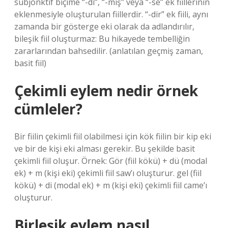
subjonktif biçime “-di”, “-miş” veya “-se” ek fiillerinin
eklenmesiyle oluşturulan fiillerdir. “-dir” ek fiili, aynı
zamanda bir gösterge eki olarak da adlandırılır,
bileşik fiil oluşturmaz: Bu hikayede tembelliğin
zararlarından bahsedilir. (anlatılan geçmiş zaman,
basit fiil)
Çekimli eylem nedir örnek
cümleler?
Bir fiilin çekimli fiil olabilmesi için kök fiilin bir kip eki
ve bir de kişi eki alması gerekir. Bu şekilde basit
çekimli fiil oluşur. Örnek: Gör (fiil kökü) + dü (modal
ek) + m (kişi eki) çekimli fiil saw’ı oluşturur. gel (fiil
kökü) + di (modal ek) + m (kişi eki) çekimli fiil came’ı
oluşturur.
Birleşik eylem nasıl