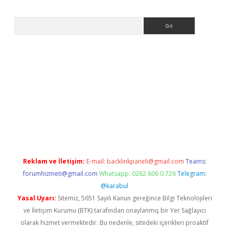
Arama
ş
Reklam ve İletişim:
E-mail:
backlinkpaneli@gmail.com
Teams:
forumhizmeti@gmail.com
Whatsapp: 0262 606 0 726
Telegram:
@karabul
Yasal Uyarı:
Sitemiz, 5651 Sayılı Kanun gereğince Bilgi Teknolojileri
ve İletişim Kurumu (BTK) tarafından onaylanmış bir Yer Sağlayıcı
olarak hizmet vermektedir. Bu nedenle, sitedeki içerikleri proaktif