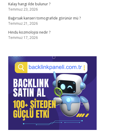
Kalay hangi ilde bulunur ?
Temmuz 23, 2026
Bağırsak kanseri tomografide görünür mü ?
Temmuz 21, 2026
Hindu kozmolojisi nedir ?
Temmuz 17, 2026