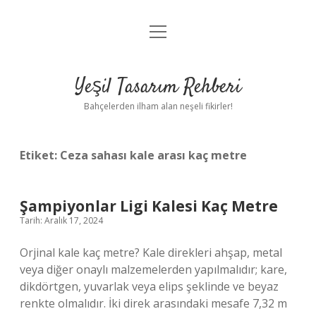
menüyü
Anasayfa
aç
Gizlilik Politikası
Yeşil Tasarım Rehberi
Yasal Uyarı
Bahçelerden ilham alan neşeli fikirler!
Hakkımızda
Etiket:
Ceza sahası kale arası kaç metre
Şampiyonlar Ligi Kalesi Kaç Metre
Tarih: Aralık 17, 2024
Orjinal kale kaç metre? Kale direkleri ahşap, metal
veya diğer onaylı malzemelerden yapılmalıdır; kare,
dikdörtgen, yuvarlak veya elips şeklinde ve beyaz
renkte olmalıdır. İki direk arasındaki mesafe 7,32 m