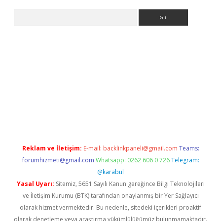
Arama
iriş
Reklam ve İletişim:
E-mail:
backlinkpaneli@gmail.com
Teams:
forumhizmeti@gmail.com
Whatsapp: 0262 606 0 726
Telegram:
@karabul
Yasal Uyarı:
Sitemiz, 5651 Sayılı Kanun gereğince Bilgi Teknolojileri
ve İletişim Kurumu (BTK) tarafından onaylanmış bir Yer Sağlayıcı
olarak hizmet vermektedir. Bu nedenle, sitedeki içerikleri proaktif
olarak denetleme veya araştırma yükümlülüğümüz bulunmamaktadır.