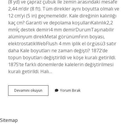
(8 yd) ve çapraz çubuk ile zemin arasındaki mesafe
2,44 m’dir (8 ft). Tüm direkler aynı boyutta olmalı ve
12 cm’yi (5 in) geçmemelidir. Kale direğinin kalınlığı
kaç cm? Garanti ve depolama koşullarıKalınlık2,2
mmİç destek demiri4 mm demirDurumTaşınabilir
alüminyum direkMetal görünümFırın boyası,
elektrostatikWebFlush 4 mm iplik el örgüsü3 satır
daha Kale boyutları ne zaman değişti? 1872’de
topun boyutları değiştirildi ve köşe kuralı getirildi.
1875’te farklı dönemlerde kalelerin değiştirilmesi
kuralı getirildi. Halı…
Şampiyonlar
Devamını okuyun
Yorum Bırak
Ligi
Kalesi
Kaç
Metre
Sitemap