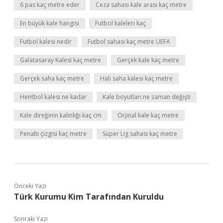
6 pas kaç metre eder
Ceza sahası kale arası kaç metre
En büyük kale hangisi
Futbol kaleleri kaç
Futbol kalesi nedir
Futbol sahası kaç metre UEFA
Galatasaray Kalesi kaç metre
Gerçek kale kaç metre
Gerçek saha kaç metre
Halı saha kalesi kaç metre
Hentbol kalesi ne kadar
Kale boyutları ne zaman değişti
Kale direğinin kalınlığı kaç cm
Orjinal kale kaç metre
Penaltı çizgisi kaç metre
Süper Lig sahası kaç metre
Önceki Yazı
Türk Kurumu Kim Tarafından Kuruldu
Sonraki Yazı