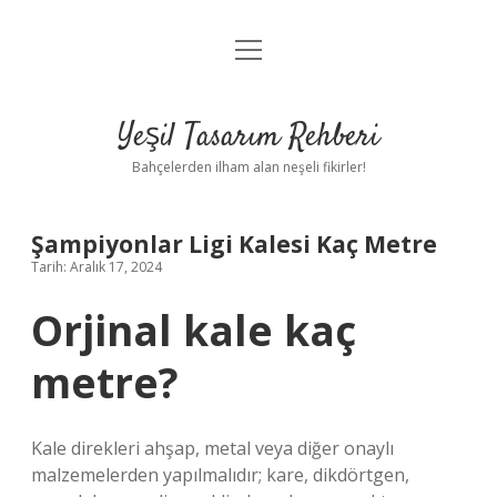
menüyü
Anasayfa
aç
Gizlilik Politikası
Yeşil Tasarım Rehberi
Yasal Uyarı
Bahçelerden ilham alan neşeli fikirler!
Hakkımızda
Şampiyonlar Ligi Kalesi Kaç Metre
Tarih: Aralık 17, 2024
Orjinal kale kaç
metre?
Kale direkleri ahşap, metal veya diğer onaylı
malzemelerden yapılmalıdır; kare, dikdörtgen,