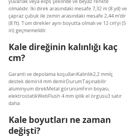
yuvarlak veya elips şeklinde ve beyaz renkte
olmalıdır. İki direk arasındaki mesafe 7,32 m (8 yd) ve
çapraz çubuk ile zemin arasındaki mesafe 2,44 m’dir
(8 ft). Tüm direkler aynı boyutta olmalı ve 12 cm’yi (5
in) geçmemelidir.
Kale direğinin kalınlığı kaç
cm?
Garanti ve depolama koşullarıKalınlık2,2 mmİç
destek demiri4 mm demirDurumTaşınabilir
alüminyum direkMetal görünümFırın boyası,
elektrostatikWebFlush 4 mm iplik el örgüsü3 satır
daha
Kale boyutları ne zaman
değişti?