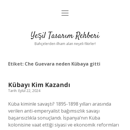
menüyü
Anasayfa
aç
Gizlilik Politikası
Yeşil Tasarım Rehberi
Yasal Uyarı
Bahçelerden ilham alan neşeli fikirler!
Hakkımızda
Etiket:
Che Guevara neden Kübaya gitti
Kübayı Kim Kazandı
Tarih: Eylül 22, 2024
Küba kiminle savaştı? 1895-1898 yılları arasında
verilen anti-emperyalist bağımsızlık savaşı
başarısızlıkla sonuçlandı. İspanya’nın Küba
kolonisine vaat ettiği siyasi ve ekonomik reformları