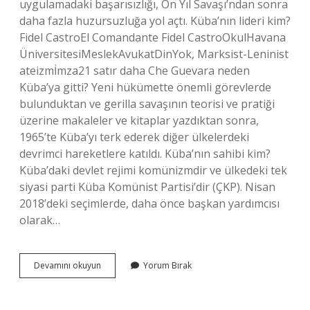
uygulamadaki başarısızlığı, On Yıl Savaşı’ndan sonra
daha fazla huzursuzluğa yol açtı. Küba’nın lideri kim?
Fidel CastroEl Comandante Fidel CastroOkulHavana
ÜniversitesiMeslekAvukatDinYok, Marksist-Leninist
ateizmİmza21 satır daha Che Guevara neden
Küba’ya gitti? Yeni hükümette önemli görevlerde
bulunduktan ve gerilla savaşının teorisi ve pratiği
üzerine makaleler ve kitaplar yazdıktan sonra,
1965’te Küba’yı terk ederek diğer ülkelerdeki
devrimci hareketlere katıldı. Küba’nın sahibi kim?
Küba’daki devlet rejimi komünizmdir ve ülkedeki tek
siyasi parti Küba Komünist Partisi’dir (ÇKP). Nisan
2018’deki seçimlerde, daha önce başkan yardımcısı
olarak…
Kübayı
Devamını okuyun
Yorum Bırak
Kim
Kazandı