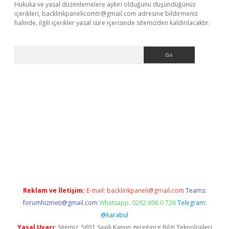
Hukuka ve yasal düzenlemelere aykırı olduğunu düşündüğünüz
içerikleri,
backlinkpanelicomtr@gmail.com
adresine bildirmeniz
halinde, ilgili içerikler yasal süre içerisinde sitemizden kaldırılacaktır.
Arama
iriş
Reklam ve İletişim:
E-mail:
backlinkpaneli@gmail.com
Teams:
forumhizmeti@gmail.com
Whatsapp: 0262 606 0 726
Telegram:
@karabul
Yasal Uyarı:
Sitemiz, 5651 Sayılı Kanun gereğince Bilgi Teknolojileri