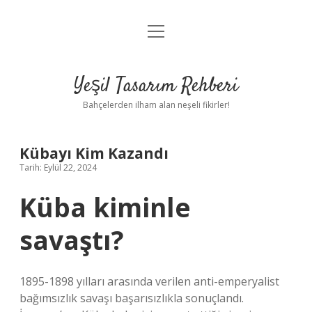
menüyü
Anasayfa
aç
Gizlilik Politikası
Yeşil Tasarım Rehberi
Yasal Uyarı
Bahçelerden ilham alan neşeli fikirler!
Hakkımızda
Kübayı Kim Kazandı
Tarih: Eylül 22, 2024
Küba kiminle
savaştı?
1895-1898 yılları arasında verilen anti-emperyalist
bağımsızlık savaşı başarısızlıkla sonuçlandı.