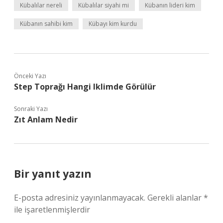
Kübalılar nereli
Kübalılar siyahi mi
Kübanın lideri kim
Kübanın sahibi kim
Kübayı kim kurdu
Önceki Yazı
Step Toprağı Hangi Iklimde Görülür
Sonraki Yazı
Zıt Anlam Nedir
Bir yanıt yazın
E-posta adresiniz yayınlanmayacak.
Gerekli alanlar
*
ile işaretlenmişlerdir