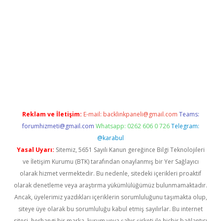
ş
Reklam ve İletişim:
E-mail:
backlinkpaneli@gmail.com
Teams:
forumhizmeti@gmail.com
Whatsapp: 0262 606 0 726
Telegram:
@karabul
Yasal Uyarı:
Sitemiz, 5651 Sayılı Kanun gereğince Bilgi Teknolojileri
ve İletişim Kurumu (BTK) tarafından onaylanmış bir Yer Sağlayıcı
olarak hizmet vermektedir. Bu nedenle, sitedeki içerikleri proaktif
olarak denetleme veya araştırma yükümlülüğümüz bulunmamaktadır.
Ancak, üyelerimiz yazdıkları içeriklerin sorumluluğunu taşımakta olup,
siteye üye olarak bu sorumluluğu kabul etmiş sayılırlar. Bu internet
sitesi, herhangi bir marka, kurum veya şahıs şirketi ile hiçbir bağlantısı