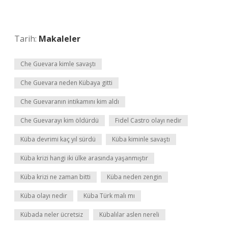
Tarih:
Makaleler
Che Guevara kimle savaştı
Che Guevara neden Kübaya gitti
Che Guevaranın intikamını kim aldı
Che Guevarayı kim öldürdü
Fidel Castro olayı nedir
Küba devrimi kaç yıl sürdü
Küba kiminle savaştı
Küba krizi hangi iki ülke arasında yaşanmıştır
Küba krizi ne zaman bitti
Küba neden zengin
Küba olayı nedir
Küba Türk malı mı
Kübada neler ücretsiz
Kübalılar aslen nereli