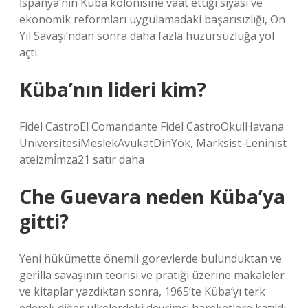
İspanya’nın Küba kolonisine vaat ettiği siyasi ve
ekonomik reformları uygulamadaki başarısızlığı, On
Yıl Savaşı’ndan sonra daha fazla huzursuzluğa yol
açtı.
Küba’nın lideri kim?
Fidel CastroEl Comandante Fidel CastroOkulHavana
ÜniversitesiMeslekAvukatDinYok, Marksist-Leninist
ateizmİmza21 satır daha
Che Guevara neden Küba’ya
gitti?
Yeni hükümette önemli görevlerde bulunduktan ve
gerilla savaşının teorisi ve pratiği üzerine makaleler
ve kitaplar yazdıktan sonra, 1965’te Küba’yı terk