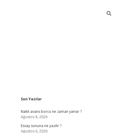
Sidebar
Son Yazılar
ilbet giriş
Nakit avans borcu ne zaman yansır ?
Ağustos 8, 2026
Essay sonuna ne yazılır ?
Ağustos 6, 2026