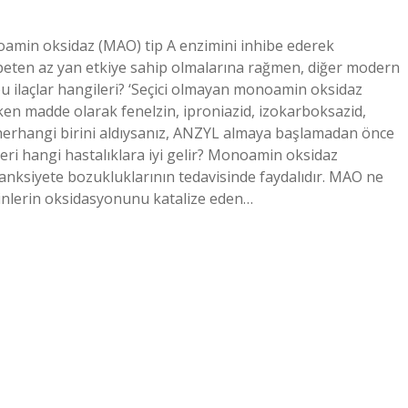
oamin oksidaz (MAO) tip A enzimini inhibe ederek
ispeten az yan etkiye sahip olmalarına rağmen, diğer modern
bu ilaçlar hangileri? ‘Seçici olmayan monoamin oksidaz
(etken madde olarak fenelzin, iproniazid, izokarboksazid,
n herhangi birini aldıysanız, ANZYL almaya başlamadan önce
eri hangi hastalıklara iyi gelir? Monoamin oksidaz
 anksiyete bozukluklarının tedavisinde faydalıdır. MAO ne
lerin oksidasyonunu katalize eden…