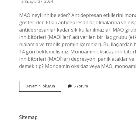
Tarih: Eylül 27, 2024
MAO neyi inhibe eder? Antidepresan etkilerini mon
gösterirler. Etkili antidepresanlar olmalarına ve n
antidepresanlar kadar sık ​​kullanılmazlar. MAO gru
inhibitörleri (MAOI’ler)’ adı verilen bir ilaç grubu 
nialamid ve tranilsipromin içerenler). Bu ilaçlarda
14 gün beklemelisiniz. Monoamin oksidaz inhibitörl
inhibitörleri (MAOİ’ler) depresyon, panik ataklar ve
demek tıp? Monoamin oksidaz veya MAO, monoamin
Mao
Devamını okuyun
8 Yorum
Inhibitörleri
Ne
Için
Kullanılır
Sitemap