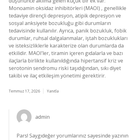
düşününce aklıma gelen küçük bir ek var:
Monoamin oksidaz inhibitörleri (MAOI) , genellikle
tedaviye dirençli depresyon, atipik depresyon ve
sosyal anksiyete bozukluğu gibi durumların
tedavisinde kullanılır. Ayrıca, panik bozukluk, fobik
durumlar, ruhsal dalgalanmalar, iştah bozuklukları
ve isteksizliklerle karakterize olan durumlarda da
etkilidir. MAOI’ler, tiramin içeren gıdalarla ve bazı
ilaçlarla birlikte kullanıldığında hipertansif kriz ve
serotonin sendromu riski taşıdığından, sıkı diyet
takibi ve ilaç etkileşim yönetimi gerektirir.
Temmuz 17, 2026
Yanıtla
admin
Pars! Saygıdeğer yorumlarınız sayesinde yazının