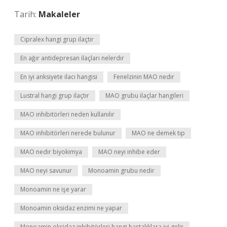
Tarih:
Makaleler
Cipralex hangi grup ilaçtır
En ağır antidepresan ilaçları nelerdir
En iyi anksiyete ilacı hangisi
Fenelzinin MAO nedir
Lustral hangi grup ilaçtır
MAO grubu ilaçlar hangileri
MAO inhibitörleri neden kullanılır
MAO inhibitörleri nerede bulunur
MAO ne demek tıp
MAO nedir biyokimya
MAO neyi inhibe eder
MAO neyi savunur
Monoamin grubu nedir
Monoamin ne işe yarar
Monoamin oksidaz enzimi ne yapar
Monoamin oksidaz inhibitörleri hangi hastalıklara iyi gelir