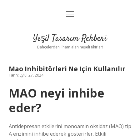
menüyü
Anasayfa
aç
Gizlilik Politikası
Yeşil Tasarım Rehberi
Yasal Uyarı
Bahçelerden ilham alan neşeli fikirler!
Hakkımızda
Mao Inhibitörleri Ne Için Kullanılır
Tarih: Eylül 27, 2024
MAO neyi inhibe
eder?
Antidepresan etkilerini monoamin oksidaz (MAO) tip
A enzimini inhibe ederek gösterirler. Etkili