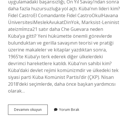
uygulamadaki başarısızlığı, On Yıl Savaşı’ndan sonra
daha fazla huzursuzluğa yol açtı. Küba’nın lideri kim?
Fidel CastroEl Comandante Fidel CastroOkulHavana
ÜniversitesiMeslekAvukatDinYok, Marksist-Leninist
ateizmİmza21 satır daha Che Guevara neden
Küba’ya gitti? Yeni hükümette önemli görevlerde
bulunduktan ve gerilla savaşının teorisi ve pratiği
üzerine makaleler ve kitaplar yazdıktan sonra,
1965’te Küba’yı terk ederek diğer ülkelerdeki
devrimci hareketlere katıldı. Küba’nın sahibi kim?
Küba’daki devlet rejimi komünizmdir ve ülkedeki tek
siyasi parti Küba Komünist Partisi’dir (ÇKP). Nisan
2018’deki seçimlerde, daha önce başkan yardımcısı
olarak…
Kübayı
Devamını okuyun
Yorum Bırak
Kim
Kazandı