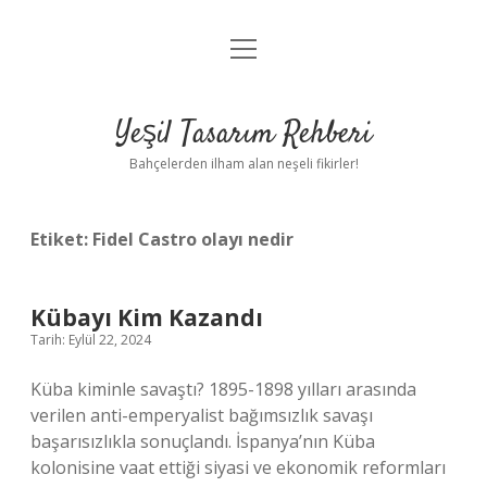
menüyü
Anasayfa
aç
Gizlilik Politikası
Yeşil Tasarım Rehberi
Yasal Uyarı
Bahçelerden ilham alan neşeli fikirler!
Hakkımızda
Etiket:
Fidel Castro olayı nedir
Kübayı Kim Kazandı
Tarih: Eylül 22, 2024
Küba kiminle savaştı? 1895-1898 yılları arasında
verilen anti-emperyalist bağımsızlık savaşı
başarısızlıkla sonuçlandı. İspanya’nın Küba
kolonisine vaat ettiği siyasi ve ekonomik reformları