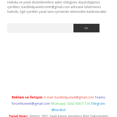
Hukuka ve yasal düzenlemelere aykırı olduğunu düşündüğünüz
içerikleri,
backlinkpanelicomtr@gmail.com
adresine bildirmeniz
halinde, ilgili içerikler yasal süre içerisinde sitemizden kaldırılacaktır.
Arama
et giriş
Reklam ve İletişim:
E-mail:
backlinkpaneli@gmail.com
Teams:
forumhizmeti@gmail.com
Whatsapp: 0262 606 0 726
Telegram:
@karabul
Yasal Uyarı:
Sitemiz, 5651 Sayılı Kanun gereğince Bilgi Teknolojileri