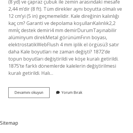
(8 yd) ve çapraz çubuk ile zemin arasındaki mesafe
2,44 m’dir (8 ft). Tüm direkler aynı boyutta olmalı ve
12 cm’yi (5 in) geçmemelidir. Kale direğinin kalınlığı
kaç cm? Garanti ve depolama koşullarıKalınlık2,2
mmİç destek demiri4 mm demirDurumTaşınabilir
alüminyum direkMetal görünümFırın boyası,
elektrostatikWebFlush 4 mm iplik el örgüsü3 satır
daha Kale boyutları ne zaman değişti? 1872’de
topun boyutları değiştirildi ve köşe kuralı getirildi.
1875’te farklı dönemlerde kalelerin değiştirilmesi
kuralı getirildi. Halı…
Şampiyonlar
Devamını okuyun
Yorum Bırak
Ligi
Kalesi
Kaç
Metre
Sitemap