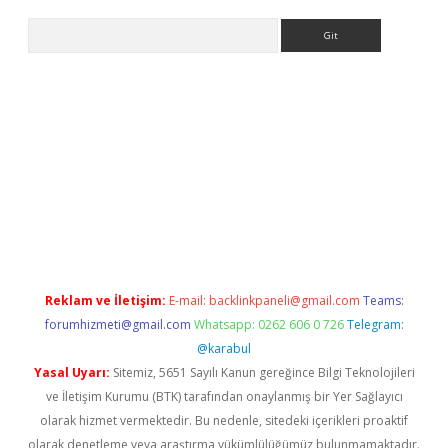
Arama
iriş
Reklam ve İletişim:
E-mail:
backlinkpaneli@gmail.com
Teams:
forumhizmeti@gmail.com
Whatsapp: 0262 606 0 726
Telegram:
@karabul
Yasal Uyarı:
Sitemiz, 5651 Sayılı Kanun gereğince Bilgi Teknolojileri
ve İletişim Kurumu (BTK) tarafından onaylanmış bir Yer Sağlayıcı
olarak hizmet vermektedir. Bu nedenle, sitedeki içerikleri proaktif
olarak denetleme veya araştırma yükümlülüğümüz bulunmamaktadır.