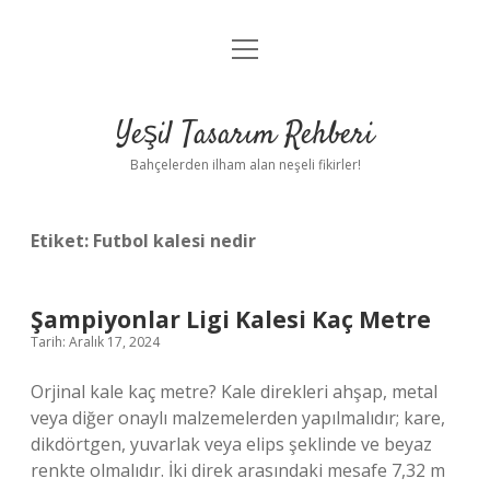
menüyü
Anasayfa
aç
Gizlilik Politikası
Yeşil Tasarım Rehberi
Yasal Uyarı
Bahçelerden ilham alan neşeli fikirler!
Hakkımızda
Etiket:
Futbol kalesi nedir
Şampiyonlar Ligi Kalesi Kaç Metre
Tarih: Aralık 17, 2024
Orjinal kale kaç metre? Kale direkleri ahşap, metal
veya diğer onaylı malzemelerden yapılmalıdır; kare,
dikdörtgen, yuvarlak veya elips şeklinde ve beyaz
renkte olmalıdır. İki direk arasındaki mesafe 7,32 m