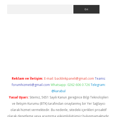
Arama
iriş
Reklam ve İletişim:
E-mail:
backlinkpaneli@gmail.com
Teams:
forumhizmeti@gmail.com
Whatsapp: 0262 606 0 726
Telegram:
@karabul
Yasal Uyarı:
Sitemiz, 5651 Sayılı Kanun gereğince Bilgi Teknolojileri
ve İletişim Kurumu (BTK) tarafından onaylanmış bir Yer Sağlayıcı
olarak hizmet vermektedir. Bu nedenle, sitedeki içerikleri proaktif
olarak denetleme veya araştırma yükümlülüğümüz bulunmamaktadır.