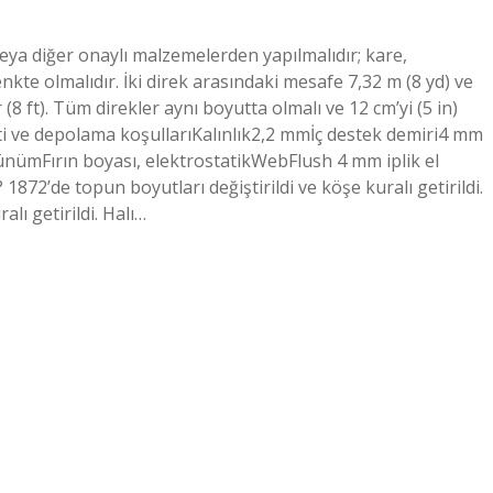
veya diğer onaylı malzemelerden yapılmalıdır; kare,
nkte olmalıdır. İki direk arasındaki mesafe 7,32 m (8 yd) ve
8 ft). Tüm direkler aynı boyutta olmalı ve 12 cm’yi (5 in)
nti ve depolama koşullarıKalınlık2,2 mmİç destek demiri4 mm
ümFırın boyası, elektrostatikWebFlush 4 mm iplik el
872’de topun boyutları değiştirildi ve köşe kuralı getirildi.
lı getirildi. Halı…