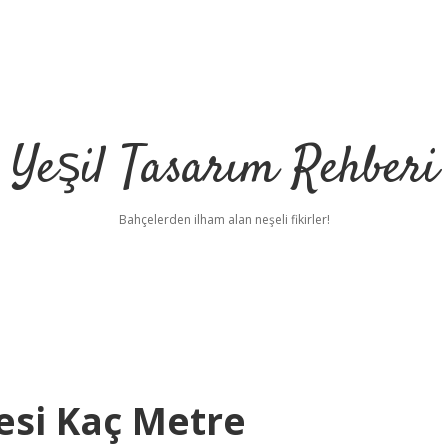
Yeşil Tasarım Rehberi
Bahçelerden ilham alan neşeli fikirler!
esi Kaç Metre