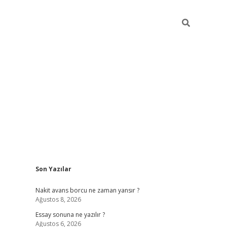
Sidebar
Son Yazılar
ilbet giriş
Nakit avans borcu ne zaman yansır ?
Ağustos 8, 2026
Essay sonuna ne yazılır ?
Ağustos 6, 2026