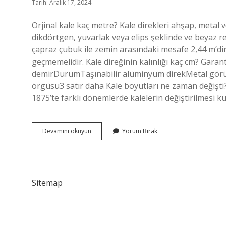
Tarih: Aralık 17, 2024
Orjinal kale kaç metre? Kale direkleri ahşap, metal 
dikdörtgen, yuvarlak veya elips şeklinde ve beyaz re
çapraz çubuk ile zemin arasındaki mesafe 2,44 m’dir (
geçmemelidir. Kale direğinin kalınlığı kaç cm? Gara
demirDurumTaşınabilir alüminyum direkMetal görün
örgüsü3 satır daha Kale boyutları ne zaman değişti? 1
1875’te farklı dönemlerde kalelerin değiştirilmesi kura
Şampiyonlar
Devamını okuyun
Yorum Bırak
Ligi
Kalesi
Kaç
Metre
Sitemap