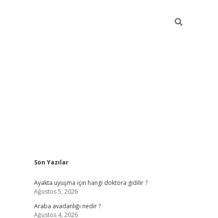
Sidebar
Son Yazılar
ilbet giriş
Ayakta uyuşma için hangi doktora gidilir ?
Ağustos 5, 2026
Araba avadanlığı nedir ?
Ağustos 4, 2026