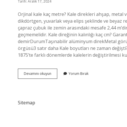
Tarih: Aralık 17, 2024
Orjinal kale kaç metre? Kale direkleri ahşap, metal 
dikdörtgen, yuvarlak veya elips şeklinde ve beyaz re
çapraz çubuk ile zemin arasındaki mesafe 2,44 m’dir (
geçmemelidir. Kale direğinin kalınlığı kaç cm? Gara
demirDurumTaşınabilir alüminyum direkMetal görün
örgüsü3 satır daha Kale boyutları ne zaman değişti? 1
1875’te farklı dönemlerde kalelerin değiştirilmesi kura
Şampiyonlar
Devamını okuyun
Yorum Bırak
Ligi
Kalesi
Kaç
Metre
Sitemap