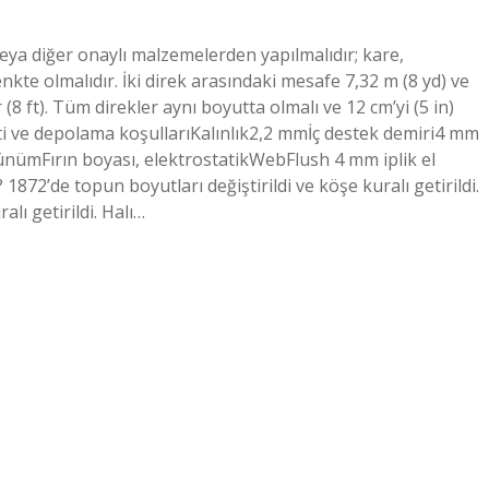
veya diğer onaylı malzemelerden yapılmalıdır; kare,
nkte olmalıdır. İki direk arasındaki mesafe 7,32 m (8 yd) ve
8 ft). Tüm direkler aynı boyutta olmalı ve 12 cm’yi (5 in)
nti ve depolama koşullarıKalınlık2,2 mmİç destek demiri4 mm
ümFırın boyası, elektrostatikWebFlush 4 mm iplik el
872’de topun boyutları değiştirildi ve köşe kuralı getirildi.
lı getirildi. Halı…