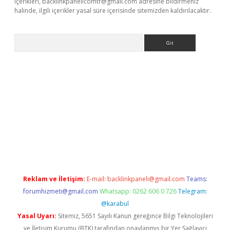
içerikleri,
backlinkpanelicomtr@gmail.com
adresine bildirmeniz
halinde, ilgili içerikler yasal süre içerisinde sitemizden kaldırılacaktır.
Arama
iriş
Reklam ve İletişim:
E-mail:
backlinkpaneli@gmail.com
Teams:
forumhizmeti@gmail.com
Whatsapp: 0262 606 0 726
Telegram:
@karabul
Yasal Uyarı:
Sitemiz, 5651 Sayılı Kanun gereğince Bilgi Teknolojileri
ve İletişim Kurumu (BTK) tarafından onaylanmış bir Yer Sağlayıcı