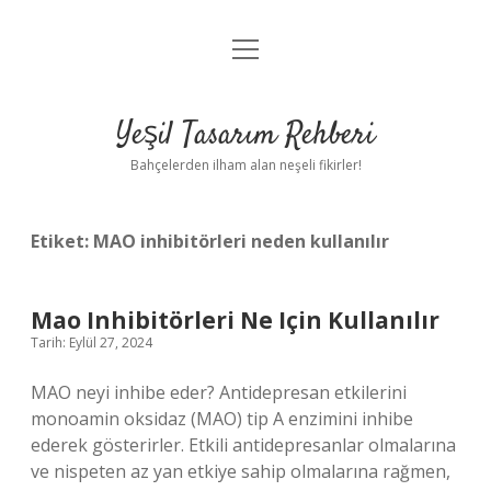
menüyü
Anasayfa
aç
Gizlilik Politikası
Yeşil Tasarım Rehberi
Yasal Uyarı
Bahçelerden ilham alan neşeli fikirler!
Hakkımızda
Etiket:
MAO inhibitörleri neden kullanılır
Mao Inhibitörleri Ne Için Kullanılır
Tarih: Eylül 27, 2024
MAO neyi inhibe eder? Antidepresan etkilerini
monoamin oksidaz (MAO) tip A enzimini inhibe
ederek gösterirler. Etkili antidepresanlar olmalarına
ve nispeten az yan etkiye sahip olmalarına rağmen,