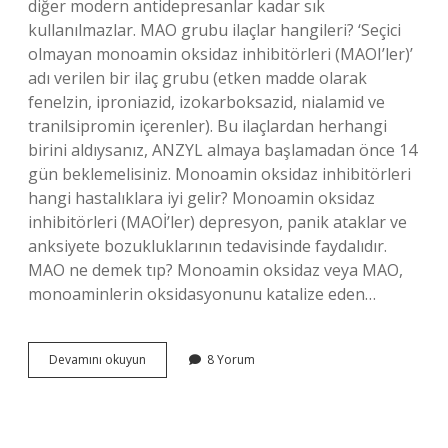
diğer modern antidepresanlar kadar sık ​​
kullanılmazlar. MAO grubu ilaçlar hangileri? ‘Seçici
olmayan monoamin oksidaz inhibitörleri (MAOI’ler)’
adı verilen bir ilaç grubu (etken madde olarak
fenelzin, iproniazid, izokarboksazid, nialamid ve
tranilsipromin içerenler). Bu ilaçlardan herhangi
birini aldıysanız, ANZYL almaya başlamadan önce 14
gün beklemelisiniz. Monoamin oksidaz inhibitörleri
hangi hastalıklara iyi gelir? Monoamin oksidaz
inhibitörleri (MAOİ’ler) depresyon, panik ataklar ve
anksiyete bozukluklarının tedavisinde faydalıdır.
MAO ne demek tıp? Monoamin oksidaz veya MAO,
monoaminlerin oksidasyonunu katalize eden…
Mao
Devamını okuyun
8 Yorum
Inhibitörleri
Ne
Için
Kullanılır