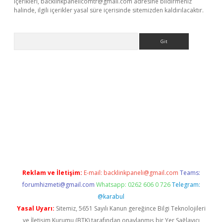
içerikleri,
backlinkpanelicomtr@gmail.com
adresine bildirmeniz
halinde, ilgili içerikler yasal süre içerisinde sitemizden kaldırılacaktır.
Arama
 giriş
Reklam ve İletişim:
E-mail:
backlinkpaneli@gmail.com
Teams:
forumhizmeti@gmail.com
Whatsapp: 0262 606 0 726
Telegram:
@karabul
Yasal Uyarı:
Sitemiz, 5651 Sayılı Kanun gereğince Bilgi Teknolojileri
ve İletişim Kurumu (BTK) tarafından onaylanmış bir Yer Sağlayıcı