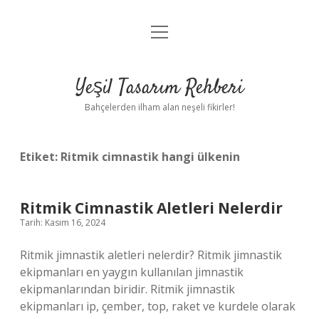
menüyü
Anasayfa
aç
Gizlilik Politikası
Yeşil Tasarım Rehberi
Yasal Uyarı
Bahçelerden ilham alan neşeli fikirler!
Hakkımızda
Etiket:
Ritmik cimnastik hangi ülkenin
Ritmik Cimnastik Aletleri Nelerdir
Tarih: Kasım 16, 2024
Ritmik jimnastik aletleri nelerdir? Ritmik jimnastik
ekipmanları en yaygın kullanılan jimnastik
ekipmanlarından biridir. Ritmik jimnastik
ekipmanları ip, çember, top, raket ve kurdele olarak