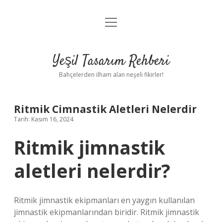
menüyü
Anasayfa
aç
Gizlilik Politikası
Yeşil Tasarım Rehberi
Yasal Uyarı
Bahçelerden ilham alan neşeli fikirler!
Hakkımızda
Ritmik Cimnastik Aletleri Nelerdir
Tarih: Kasım 16, 2024
Ritmik jimnastik
aletleri nelerdir?
Ritmik jimnastik ekipmanları en yaygın kullanılan
jimnastik ekipmanlarından biridir. Ritmik jimnastik