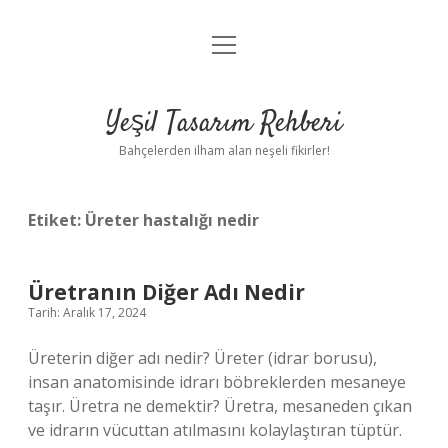
menüyü
Anasayfa
aç
Gizlilik Politikası
Yeşil Tasarım Rehberi
Yasal Uyarı
Bahçelerden ilham alan neşeli fikirler!
Hakkımızda
Etiket:
Üreter hastalığı nedir
Üretranın Diğer Adı Nedir
Tarih: Aralık 17, 2024
Üreterin diğer adı nedir? Üreter (idrar borusu),
insan anatomisinde idrarı böbreklerden mesaneye
taşır. Üretra ne demektir? Üretra, mesaneden çıkan
ve idrarın vücuttan atılmasını kolaylaştıran tüptür.