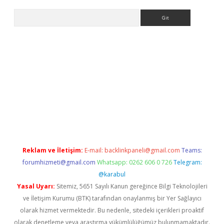
Arama
iriş
Reklam ve İletişim:
E-mail:
backlinkpaneli@gmail.com
Teams:
forumhizmeti@gmail.com
Whatsapp: 0262 606 0 726
Telegram:
@karabul
Yasal Uyarı:
Sitemiz, 5651 Sayılı Kanun gereğince Bilgi Teknolojileri
ve İletişim Kurumu (BTK) tarafından onaylanmış bir Yer Sağlayıcı
olarak hizmet vermektedir. Bu nedenle, sitedeki içerikleri proaktif
olarak denetleme veya araştırma yükümlülüğümüz bulunmamaktadır.