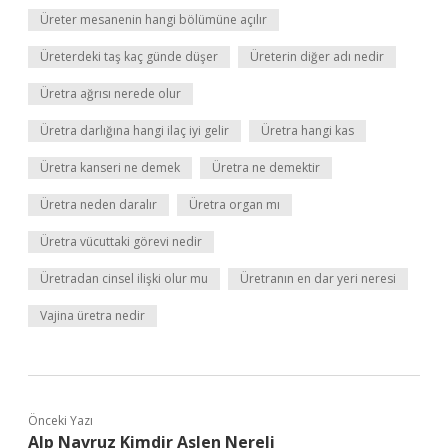
Üreter mesanenin hangi bölümüne açılır
Üreterdeki taş kaç günde düşer
Üreterin diğer adı nedir
Üretra ağrısı nerede olur
Üretra darlığına hangi ilaç iyi gelir
Üretra hangi kas
Üretra kanseri ne demek
Üretra ne demektir
Üretra neden daralır
Üretra organ mı
Üretra vücuttaki görevi nedir
Üretradan cinsel ilişki olur mu
Üretranın en dar yeri neresi
Vajina üretra nedir
Önceki Yazı
Alp Navruz Kimdir Aslen Nereli