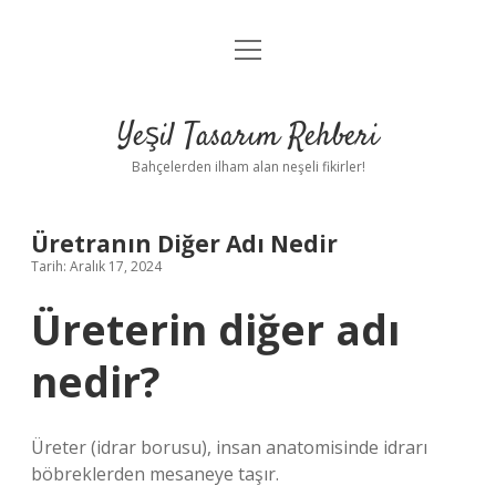
menüyü
Anasayfa
aç
Gizlilik Politikası
Yeşil Tasarım Rehberi
Yasal Uyarı
Bahçelerden ilham alan neşeli fikirler!
Hakkımızda
Üretranın Diğer Adı Nedir
Tarih: Aralık 17, 2024
Üreterin diğer adı
nedir?
Üreter (idrar borusu), insan anatomisinde idrarı
böbreklerden mesaneye taşır.