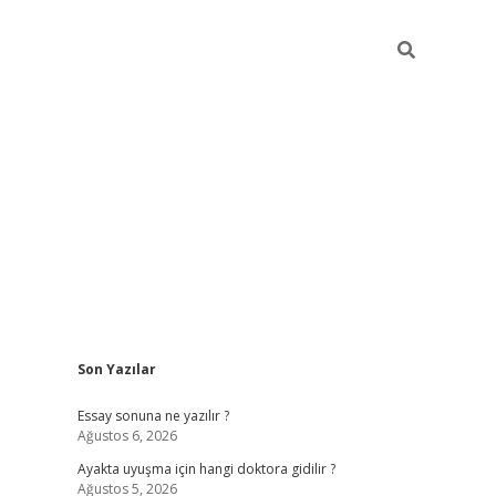
Sidebar
Son Yazılar
ilbet giriş
Essay sonuna ne yazılır ?
Ağustos 6, 2026
Ayakta uyuşma için hangi doktora gidilir ?
Ağustos 5, 2026