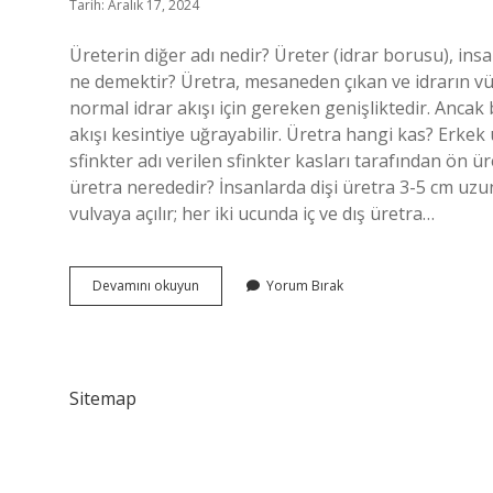
Tarih: Aralık 17, 2024
Üreterin diğer adı nedir? Üreter (idrar borusu), in
ne demektir? Üretra, mesaneden çıkan ve idrarın vü
normal idrar akışı için gereken genişliktedir. Ancak
akışı kesintiye uğrayabilir. Üretra hangi kas? Erkek 
sfinkter adı verilen sfinkter kasları tarafından ön ü
üretra nerededir? İnsanlarda dişi üretra 3-5 cm uzunl
vulvaya açılır; her iki ucunda iç ve dış üretra…
Üretranın
Devamını okuyun
Yorum Bırak
Diğer
Adı
Nedir
Sitemap