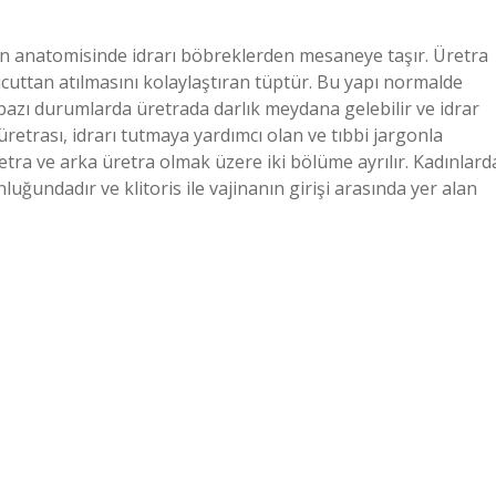
san anatomisinde idrarı böbreklerden mesaneye taşır. Üretra
cuttan atılmasını kolaylaştıran tüptür. Bu yapı normalde
 bazı durumlarda üretrada darlık meydana gelebilir ve idrar
üretrası, idrarı tutmaya yardımcı olan ve tıbbi jargonla
retra ve arka üretra olmak üzere iki bölüme ayrılır. Kadınlard
uğundadır ve klitoris ile vajinanın girişi arasında yer alan