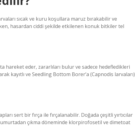
dilir?
aları sıcak ve kuru koşullara maruz bırakabilir ve
en, hasardan ciddi şekilde etkilenen konuk bitkiler tel
hareket eder, zararlıları bulur ve sadece hedefledikleri
rak kayıtlı ve Seedling Bottom Borer’a (Capnodis larvaları)
arı sert bir fırça ile fırçalanabilir. Doğada çeşitli yırtıcılar
zsa yumurtadan çıkma döneminde klorpirofosetil ve dimetoat