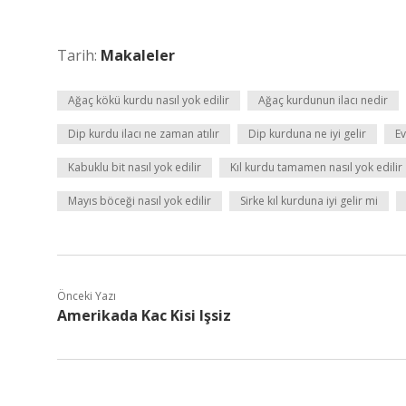
Tarih:
Makaleler
Ağaç kökü kurdu nasıl yok edilir
Ağaç kurdunun ilacı nedir
Dip kurdu ilacı ne zaman atılır
Dip kurduna ne iyi gelir
Ev
Kabuklu bit nasıl yok edilir
Kıl kurdu tamamen nasıl yok edilir
Mayıs böceği nasıl yok edilir
Sirke kıl kurduna iyi gelir mi
Önceki Yazı
Amerikada Kac Kisi Işsiz