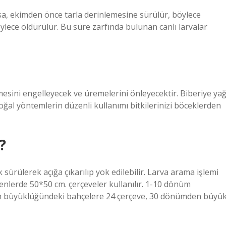
ysa, ekimden önce tarla derinlemesine sürülür, böylece
lece öldürülür. Bu süre zarfında bulunan canlı larvalar
esini engelleyecek ve üremelerini önleyecektir. Biberiye yağ
oğal yöntemlerin düzenli kullanımı bitkilerinizi böceklerden
?
k sürülerek açığa çıkarılıp yok edilebilir. Larva arama işlemi
senlerde 50*50 cm. çerçeveler kullanılır. 1-10 dönüm
m büyüklüğündeki bahçelere 24 çerçeve, 30 dönümden büyü