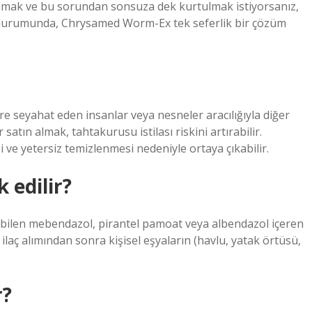
lmak ve bu sorundan sonsuza dek kurtulmak istiyorsanız,
a durumunda, Chrysamed Worm-Ex tek seferlik bir çözüm
re seyahat eden insanlar veya nesneler aracılığıyla diğer
 satın almak, tahtakurusu istilası riskini artırabilir.
 ve yetersiz temizlenmesi nedeniyle ortaya çıkabilir.
 edilir?
nabilen mebendazol, pirantel pamoat veya albendazol içeren
r ilaç alımından sonra kişisel eşyaların (havlu, yatak örtüsü,
r?