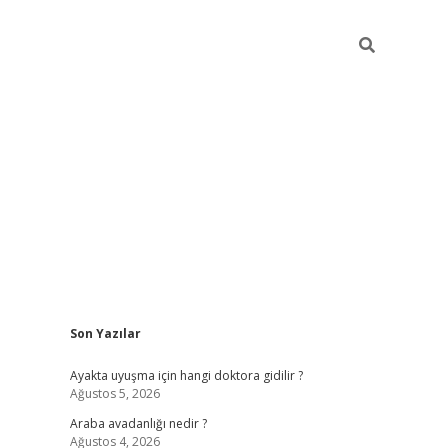
Sidebar
Son Yazılar
ilbet giriş
Ayakta uyuşma için hangi doktora gidilir ?
Ağustos 5, 2026
Araba avadanlığı nedir ?
Ağustos 4, 2026