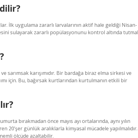
ilir?
ar. İlk uygulama zararlı larvalarının aktif hale geldiği Nisan-
sini sulayarak zararlı popülasyonunu kontrol altında tutma
i?
e ve sarımsak karışımıdır. Bir bardağa biraz elma sirkesi ve
mı için. Bu, bağırsak kurtlarından kurtulmanın etkili bir
lır?
yumurta bırakmadan önce mayıs ayı ortalarında, aynı yılın
aren 20’şer günlük aralıklarla kimyasal mücadele yapılmalıdır.
emli ölçüde azaltabilir.