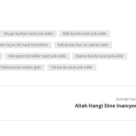
Ahşap kurtları nasıl yok edilir
Bitki kurdu nasıl yok edilir
de ilaçsız bit nasıl temizlenir
Kabuk biti ilacı ne zaman atılır
Kök yiyen böcekler nasıl yok edilir
Manas kurdu nasıl yok edilir
Tahta kurdu neden gelir
Tel kurdu nasıl yok edilir
Sonraki Yaz
Allah Hangi Dine Inanıyo