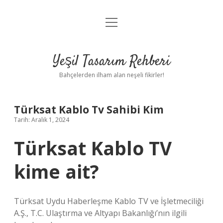
menüyü
Anasayfa
aç
Gizlilik Politikası
Yeşil Tasarım Rehberi
Yasal Uyarı
Bahçelerden ilham alan neşeli fikirler!
Hakkımızda
Türksat Kablo Tv Sahibi Kim
Tarih: Aralık 1, 2024
Türksat Kablo TV
kime ait?
Türksat Uydu Haberleşme Kablo TV ve İşletmeciliği
A.Ş., T.C. Ulaştırma ve Altyapı Bakanlığı’nın ilgili