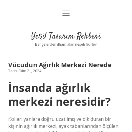
menüyü
Anasayfa
aç
Gizlilik Politikası
Yeşil Tasarım Rehberi
Yasal Uyarı
Bahçelerden ilham alan neşeli fikirler!
Hakkımızda
Vücudun Ağırlık Merkezi Nerede
Tarih: Ekim 21, 2024
İnsanda ağırlık
merkezi neresidir?
Kolları yanlara doğru uzatılmış ve dik duran bir
kişinin ağırlık merkezi, ayak tabanlarından ölçülen