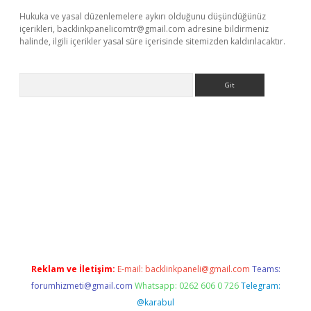
Hukuka ve yasal düzenlemelere aykırı olduğunu düşündüğünüz
içerikleri,
backlinkpanelicomtr@gmail.com
adresine bildirmeniz
halinde, ilgili içerikler yasal süre içerisinde sitemizden kaldırılacaktır.
Arama
ş
Reklam ve İletişim:
E-mail:
backlinkpaneli@gmail.com
Teams:
forumhizmeti@gmail.com
Whatsapp: 0262 606 0 726
Telegram:
@karabul