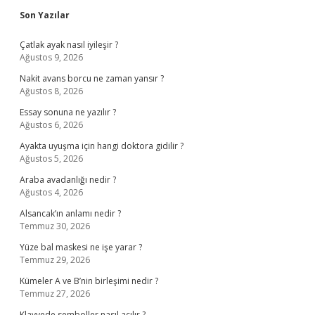
Sidebar
Son Yazılar
Çatlak ayak nasıl iyileşir ?
Ağustos 9, 2026
Nakit avans borcu ne zaman yansır ?
Ağustos 8, 2026
Essay sonuna ne yazılır ?
Ağustos 6, 2026
Ayakta uyuşma için hangi doktora gidilir ?
Ağustos 5, 2026
Araba avadanlığı nedir ?
Ağustos 4, 2026
Alsancak’ın anlamı nedir ?
Temmuz 30, 2026
Yüze bal maskesi ne işe yarar ?
Temmuz 29, 2026
Kümeler A ve B’nin birleşimi nedir ?
Temmuz 27, 2026
Klavyede semboller nasıl açılır ?