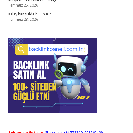
Temmuz 25, 2026
Kalay hangi ilde bulunur ?
Temmuz 23, 2026
Reklam ve İletişim:
Skype: live:.cid.575569c608265c69