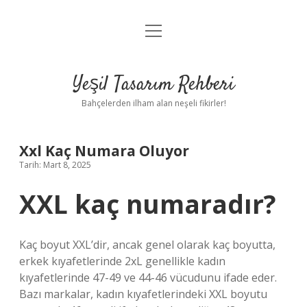
menüyü
Anasayfa
aç
Gizlilik Politikası
Yeşil Tasarım Rehberi
Yasal Uyarı
Bahçelerden ilham alan neşeli fikirler!
Hakkımızda
Xxl Kaç Numara Oluyor
Tarih: Mart 8, 2025
XXL kaç numaradır?
Kaç boyut XXL’dir, ancak genel olarak kaç boyutta,
erkek kıyafetlerinde 2xL genellikle kadın
kıyafetlerinde 47-49 ve 44-46 vücudunu ifade eder.
Bazı markalar, kadın kıyafetlerindeki XXL boyutu