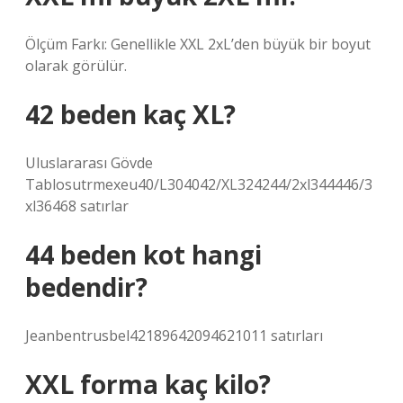
Ölçüm Farkı: Genellikle XXL 2xL’den büyük bir boyut
olarak görülür.
42 beden kaç XL?
Uluslararası Gövde
Tablosutrmexeu40/L304042/XL324244/2xl344446/3
xl36468 satırlar
44 beden kot hangi
bedendir?
Jeanbentrusbel42189642094621011 satırları
XXL forma kaç kilo?