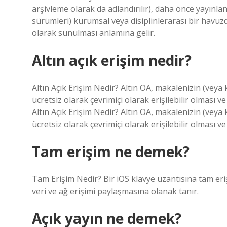
arşivleme olarak da adlandırılır), daha önce yayınl
sürümleri) kurumsal veya disiplinlerarası bir havuz
olarak sunulması anlamına gelir.
Altın açık erişim nedir?
Altın Açık Erişim Nedir? Altın OA, makalenizin (ve
ücretsiz olarak çevrimiçi olarak erişilebilir olması
Altın Açık Erişim Nedir? Altın OA, makalenizin (ve
ücretsiz olarak çevrimiçi olarak erişilebilir olması
Tam erişim ne demek?
Tam Erişim Nedir? Bir iOS klavye uzantısına tam e
veri ve ağ erişimi paylaşmasına olanak tanır.
Açık yayın ne demek?