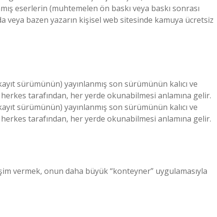
anmış eserlerin (muhtemelen ön baskı veya baskı sonrası
da veya bazen yazarın kişisel web sitesinde kamuya ücretsiz
ya kayıt sürümünün) yayınlanmış son sürümünün kalıcı ve
 ve herkes tarafından, her yerde okunabilmesi anlamına gelir.
ya kayıt sürümünün) yayınlanmış son sürümünün kalıcı ve
 ve herkes tarafından, her yerde okunabilmesi anlamına gelir.
rişim vermek, onun daha büyük “konteyner” uygulamasıyla