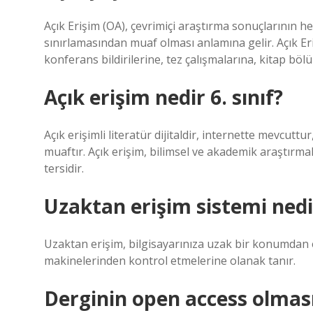
Açık Erişim (OA), çevrimiçi araştırma sonuçlarının h
sınırlamasından muaf olması anlamına gelir. Açık Er
konferans bildirilerine, tez çalışmalarına, kitap bö
Açık erişim nedir 6. sınıf?
Açık erişimli literatür dijitaldir, internette mevcutt
muaftır. Açık erişim, bilimsel ve akademik araştırma
tersidir.
Uzaktan erişim sistemi nedi
Uzaktan erişim, bilgisayarınıza uzak bir konumdan er
makinelerinden kontrol etmelerine olanak tanır.
Derginin open access olmas