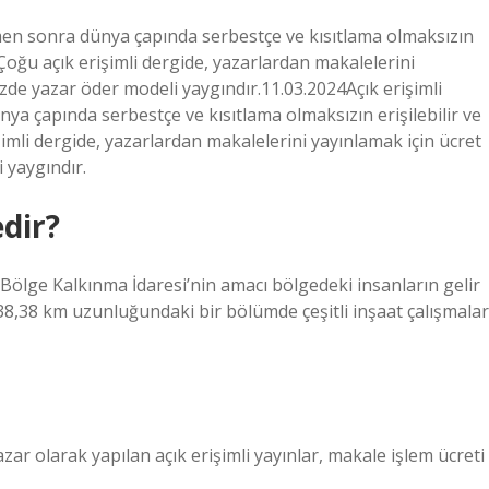
emen sonra dünya çapında serbestçe ve kısıtlama olmaksızın
r. Çoğu açık erişimli dergide, yazarlardan makalelerini
zde yazar öder modeli yaygındır.11.03.2024Açık erişimli
ya çapında serbestçe ve kısıtlama olmaksızın erişilebilir ve
işimli dergide, yazarlardan makalelerini yayınlamak için ücret
 yaygındır.
edir?
Bölge Kalkınma İdaresi’nin amacı bölgedeki insanların gelir
938,38 km uzunluğundaki bir bölümde çeşitli inşaat çalışmalar
r olarak yapılan açık erişimli yayınlar, makale işlem ücreti