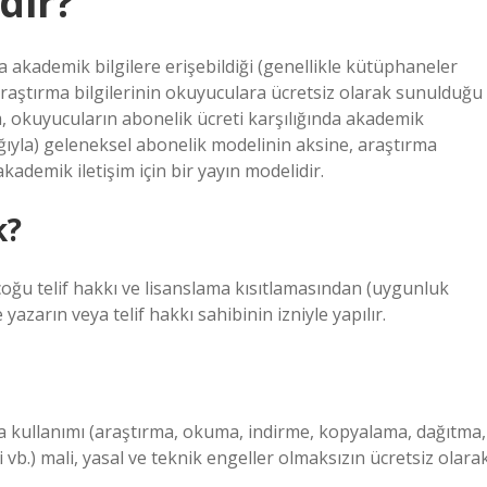
dir?
a akademik bilgilere erişebildiği (genellikle kütüphaneler
araştırma bilgilerinin okuyuculara ücretsiz olarak sunulduğu
im, okuyucuların abonelik ücreti karşılığında akademik
lığıyla) geleneksel abonelik modelinin aksine, araştırma
kademik iletişim için bir yayın modelidir.
k?
ve çoğu telif hakkı ve lisanslama kısıtlamasından (uygunluk
yazarın veya telif hakkı sahibinin izniyle yapılır.
rla kullanımı (araştırma, okuma, indirme, kopyalama, dağıtma,
vb.) mali, yasal ve teknik engeller olmaksızın ücretsiz olara