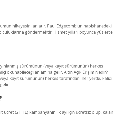
kumun hikayesini anlatır. Paul Edgecomb’un hapishanedeki
olculuklarına göndermektir. Hizmet yılları boyunca yüzlerce
n yayınlanmış sürümünün (veya kayıt sürümünün) herkes
miçi okunabileceği anlamına gelir. Altın Açık Erişim Nedir?
eya kayıt sürümünün) herkes tarafından, her yerde, kalıcı
gelir.
?
bit ücret (21 TL) kampanyanın ilk ayı için ücretsiz olup, kalan