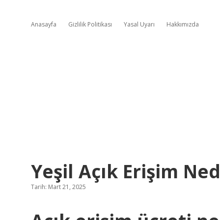
Anasayfa
Gizlilik Politikası
Yasal Uyarı
Hakkımızda
Yeşil Açık Erişim Ned
Tarih: Mart 21, 2025