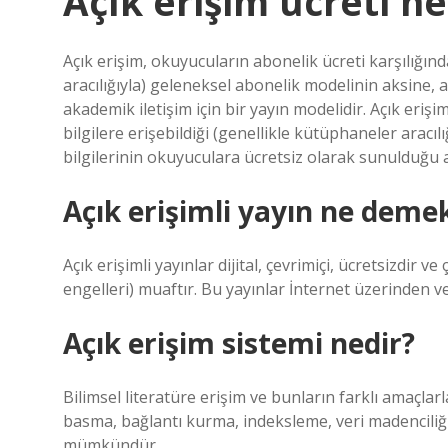
Açık erişim ücreti ne
Açık erişim, okuyucuların abonelik ücreti karşılığınd
aracılığıyla) geleneksel abonelik modelinin aksine, 
akademik iletişim için bir yayın modelidir. Açık eriş
bilgilere erişebildiği (genellikle kütüphaneler aracı
bilgilerinin okuyuculara ücretsiz olarak sunulduğu a
Açık erişimli yayın ne deme
Açık erişimli yayınlar dijital, çevrimiçi, ücretsizdir 
engelleri) muaftır. Bu yayınlar İnternet üzerinden ve 
Açık erişim sistemi nedir?
Bilimsel literatüre erişim ve bunların farklı amaçla
basma, bağlantı kurma, indeksleme, veri madenciliği 
mümkündür.