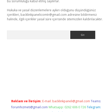
bu sorumluluğu kabul etmiş sayılırlar.
Hukuka ve yasal düzenlemelere aykırı olduğunu düşündüğünüz
içerikleri,
backlinkpanelicomtr@gmail.com
adresine bildirmeniz
halinde, ilgili içerikler yasal süre içerisinde sitemizden kaldırılacaktır.
Arama
iş
Reklam ve İletişim:
E-mail:
backlinkpaneli@gmail.com
Teams:
forumhizmeti@gmail.com
Whatsapp: 0262 606 0 726
Telegram: