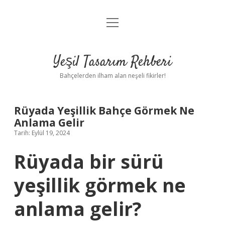
menüyü
Anasayfa
aç
Gizlilik Politikası
Yeşil Tasarım Rehberi
Yasal Uyarı
Bahçelerden ilham alan neşeli fikirler!
Hakkımızda
Rüyada Yeşillik Bahçe Görmek Ne
Anlama Gelir
Tarih: Eylül 19, 2024
Rüyada bir sürü
yeşillik görmek ne
anlama gelir?